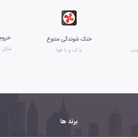
خروجی
خنک شوندگی متنوع
شکل م
اسب
با آب و با هوا
برند ها