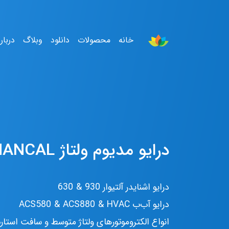
خانه
محصولات
دانلود
وبلاگ
دربار
درایو مدیوم ولتاژ NANCAL
درایو اشنایدر آلتیوار
930 & 630
درایو آ‌ب‌ب
ACS580 & ACS880 & HVAC
انواع الکتروموتورهای ولتاژ متوسط و سافت استار